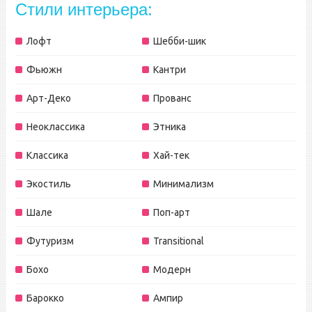
Стили интерьера:
Лофт
Шебби-шик
Фьюжн
Кантри
Арт-Деко
Прованс
Неоклассика
Этника
Классика
Хай-тек
Экостиль
Минимализм
Шале
Поп-арт
Футуризм
Transitional
Бохо
Модерн
Барокко
Ампир